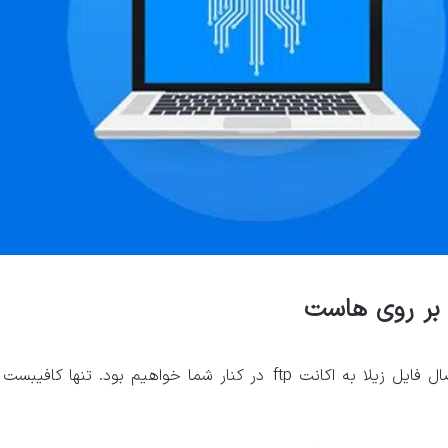
در این مطلب از بلاگ ماهان سرور با آموزش حل مشکل اتصال فایل زیلا به اکانت ftp در کنار شما خواهیم بود. تنها کافیبست