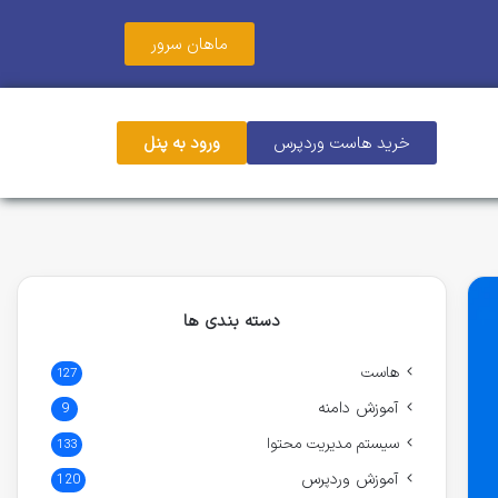
ماهان سرور
خرید هاست وردپرس
ورود به پنل
دسته بندی ها
هاست
127
آموزش دامنه
9
سیستم مدیریت محتوا
133
آموزش وردپرس
120