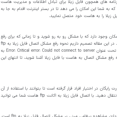
رنامه های همچون فایل زیلا برای تبادل اطلاعات و مدیریت هاست
که به شما این امکان را می دهد تا در بستر اینترنت اقدام به جا به
فایل زیلا را به هاست خود متصل نمایید.
حل مشکل اتصال فایل زیلا
کان وجود دارد که با مشکل رو به رو شوید و تا زمانی که برای رفع
آن کاری نکنید، امکان استفاده از این برنامه را نخواهید داشت. در این مقاله تصمیم داریم نحوه رفع مشکل اتصال فایل زیلا به ftp
هاست را به شما آموزش دهیم. این مشکل به صورت خطایی تحت عنوان Error: Critical error: Could not connect to server به
رفع مشکل اتصال به هاست با فایل زیلا آشنا شوید، تا انتهای این
ایگان در اختیار افراد قرار گرفته است تا بتوانند با استفاده از آن
فایل های خود را با سرعت و دقت بیشتری در بستر اینترنت انتقال دهید. با اتصال فایل زیلا به اکانت ftp هاست شما می توانید
اما موضوعی که در این زمینه ممکن است شما را به دردسر بندازد، مشاهده پیغامی مبنی بر مشکل اتصال فایل زیلا به ftp است.