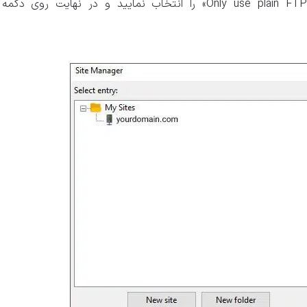
سپس از طریق کشوی مقابل عبارت «Encryption» گزینه «Only use plain FTP» را انتخاب نمایید و در نهایت روی دکمه