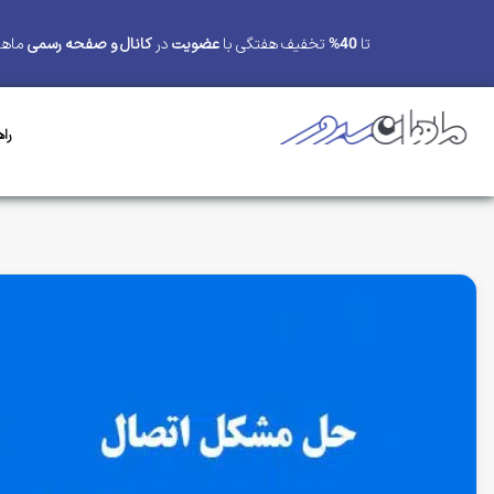
تا
40%
تخفیف هفتگی با
عضویت
در
کانال و صفحه رسمی
ماها
را