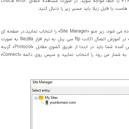
پروتکل ممکن است در هنگام تلاش برای اتصال هاست به FTP با خطا مواجه شوید. در صورت مشاهده خطای Critical error:
سپس از طریق منو «File» و از میان گزینه هایی که نمایش داده می شود، زیر منو «Site Manager» را انتخاب نمایید.در صفحه ای
که به برای شما باز می شود، تنظیمات مختلفی وجود دارد که در آموزش اتصال اکانت ftp سی پنل به نرم افزار filezilla به صورت
دقیق به آنها اشاره شده است. اما به منظور رفع مشکل پیش آمده شما باید در ابتدا از طریق کشوی مقابل «Protocol» گزینه
«SFTP – SSH File Transfer Protocol» که حالت ایمن تری به شمار می رود را انتخاب نمایید و سپس روی دکمه «Connect»