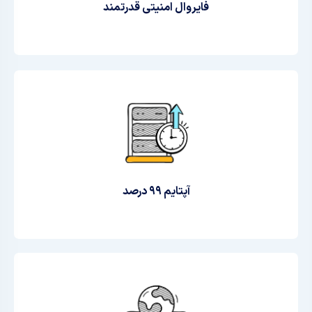
فایروال امنیتی قدرتمند
آپتایم ۹۹ درصد