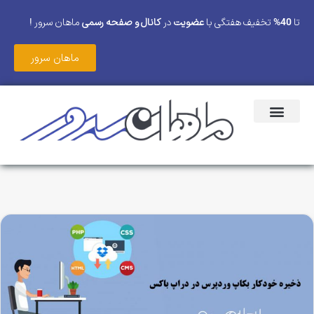
تا
40%
تخفیف هفتگی با
عضویت
در
کانال و صفحه رسمی
ماهان سرور !
ماهان سرور