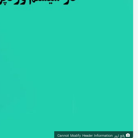
رفع ارور Cannot Modify Header Information