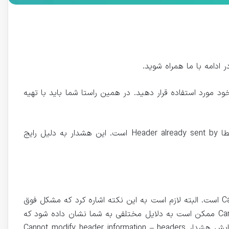
د مورد استفاده قرار دهید. در همین راستا شما باید با تهیه
اما در زمینه مدیریت وب سایت وردپرسی نیز ممکن است با مشکلات مختلفی رو به رو شوید. یکی از این مشکلات مواجه با خطا Header already sent by است. این هشدار به دلیل رایج
یکی از خطاهای معمول وردپرس که ممکن است برای شما نیز تاکنون پیش آمده باشد، خطای Cannot Modify Header Information است. البته لازم است به این نکته اشاره کرد که مشکل فوق
با وجود آنکه در میان عموم به عنوان ارور شناخته می شود اما در واقع نوعی هشدار است. ارور Cannot Modify Header Information ممکن است به دلایل مختلفی به شما نشان داده شود که
باید با آنها آشنایی لازم را پیدا کرده و سپس با دانش کافی در راستای رفع این مشکل گام برداشت. برخی از اصلی ترین دلایل نمایش هشدار Cannot modify header information – headers