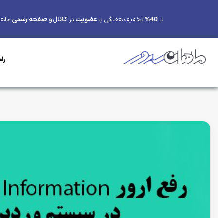
تا
40%
تخفیف هفتگی با
عضویت
در
کانال و صفحه رسمی
ماها
را