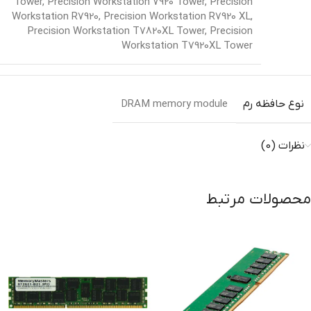
Tower
,
Precision Workstation 7920 Tower
,
Precision
Workstation R7920
,
Precision Workstation R7920 XL
,
Precision Workstation T7820XL Tower
,
Precision
Workstation T7920XL Tower
نوع حافظه رم
DRAM memory module
نظرات (0)
محصولات مرتبط