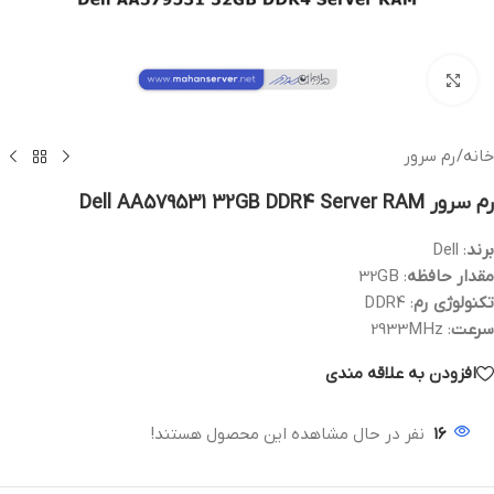
بزرگنمایی تصویر
خانه
/
رم سرور
رم سرور Dell AA579531 32GB DDR4 Server RAM
برند
: Dell
مقدار حافظه
: 32GB
تکنولوژی رم
: DDR4
سرعت
: 2933MHz
افزودن به علاقه مندی
16
نفر در حال مشاهده این محصول هستند!