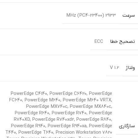
سرعت
2933 MHz (PC4-23400)
تصحیح خطا
ECC
ولتاژ
1.2 V
PowerEdge C4140
,
PowerEdge C6420
,
PowerEdge
FC640
,
PowerEdge M640
,
PowerEdge M640 VRTX
,
PowerEdge MX740c
,
PowerEdge MX840c
,
PowerEdge R640
,
PowerEdge R740
,
PowerEdge
R740XD
,
PowerEdge R740xd2
,
PowerEdge R840
,
سازگاری
PowerEdge
,
PowerEdge R940xa
,
PowerEdge R940
T440
,
PowerEdge T640
,
Precision Workstation 7820