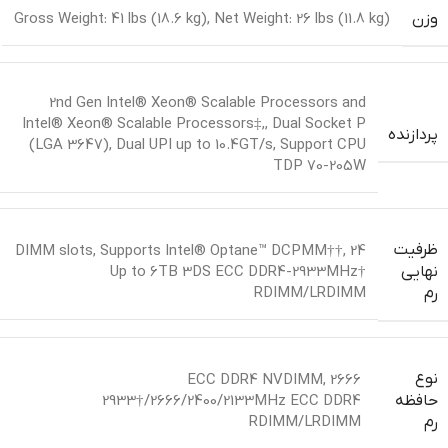
وزن
Net Weight: 26 lbs (11.8 kg)
,
Gross Weight: 41 lbs (18.6 kg)
2nd Gen Intel® Xeon® Scalable Processors and
Intel® Xeon® Scalable Processors‡,
,
Dual Socket P
پردازنده
(LGA 3647)
,
Dual UPI up to 10.4GT/s
,
Support CPU
TDP 70-205W
ظرفیت
,
Supports Intel® Optane™ DCPMM††
,
24 DIMM slots
نهایی
Up to 6TB 3DS ECC DDR4-2933MHz†
RDIMM/LRDIMM
رم
نوع
,
2666 ECC DDR4 NVDIMM
حافظه
2933†/2666/2400/2133MHz ECC DDR4
RDIMM/LRDIMM
رم