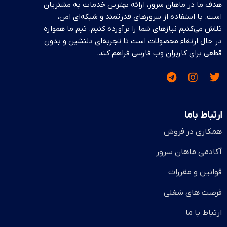
هدف ما در ماهان سرور، ارائه بهترین خدمات به مشتریان
Gross Weight: 41 lbs (18.6 kg)
,
است. با استفاده از سرورهای قدرتمند و شبکه‌ای امن،
پردازنده
Net Weight: 26 lbs (11.8 kg)
تلاش می‌کنیم نیازهای شما را برآورده کنیم. تیم ما همواره
در حال ارتقاء محصولات است تا تجربه‌ای دلنشین و بدون
Dual Socket R3 (LGA 2011)
,
Intel®
پردازنده
قطعی برای کاربران وب فارسی فراهم کند.
Xeon® processor E5-2600 v4†/
v3 family (up to 160W TDP) *
Dual Socket R3 (LGA 2011)
,
Intel®
Xeon® processor E5-2600 v4†/
ظرفیت نهایی رم
v3 family (up to 160W TDP) *
ارتباط باما
24x 288-pin DDR4 DIMM slots
,
Up
ظرفیت نهایی رم
to 3TB† ECC 3DS LRDIMM, 1.5TB
همکاری در فروش
ECC RDIMM
24x 288-pin DDR4 DIMM slots
,
Up
آکادمی ماهان سرور
to 3TB† ECC 3DS LRDIMM, 1.5TB
نوع حافظه رم
ECC RDIMM/LRDIMM
قوانین و مقررات
2400†/2133/1866/1600MHz ECC
نوع حافظه رم
فرصت های شغلی
DDR4 SDRAM 72-bit
ارتباط با ما
2400†/2133/1866/1600MHz ECC
چیپست
Intel® C612 chipset
DDR4 SDRAM 72-bit
,
2666/2400