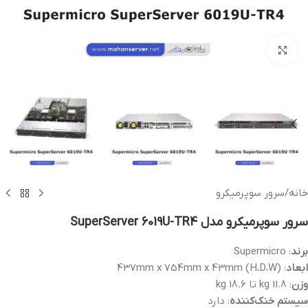
بزرگنمایی تصویر
خانه
/
سرور سوپرمیکرو
سرور سوپرمیکرو مدل SuperServer 6019U-TR4
برند
: Supermicro
ابعاد
: (H،D،W) 437mm x 754mm x 43mm
وزن
: 11.8 kg تا 18.6 kg
سیستم خنک‌کننده
: دارد