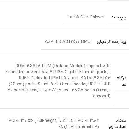
چیپست
Intel® C621 Chipset
پردازنده گرافیکی
ASPEED AST2500 BMC
DOM: 2 SATA DOM (Disk on Module) support with
embedded power
,
LAN: 4 RJ45 Gigabit Ethernet ports, 1
درگاه
RJ45 Dedicated IPMI LAN port
,
SATA: 4 SATA3
(6Gbps) ports
,
Serial Port: 1 Serial header
,
USB: 3 USB
ها
3.0 ports (2 rear, 1 Type A)
,
Video: 2 VGA ports (1 rear, 1
onboard)
تعداد
,
2 PCI-E 3.0
2 PCI-E 3.0 x16 (Full-height, 10.5″ L)
x8 (1 LP, 1 internal LP)
اسلات رم