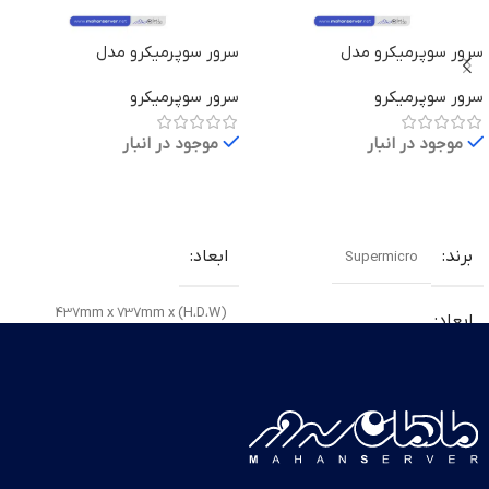
سرور سوپرمیکرو مدل
سرور سوپرمیکرو مدل
SuperServer 4028GR-TR
SuperServer 1028U-TR4
سرور سوپرمیکرو
سرور سوپرمیکرو
موجود در انبار
موجود در انبار
اطلاعات بیشتر
اطلاعات بیشتر
برند
ابعاد
Supermicro
(H،D،W) 437mm x 737mm x
ابعاد
178mm
(H،D،W) 437mm x 724mm x
وزن
43mm
Gross Weight: 100 lbs (45.3 kg)
,
وزن
Net Weight: 65.5 lbs (29.7 kg)