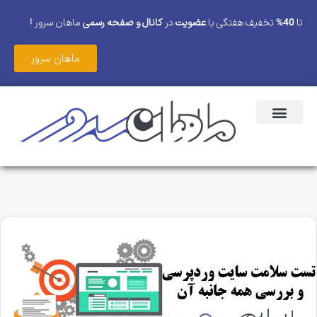
تا
40%
تخفیف هفتگی با
عضویت
در
کانال و صفحه رسمی
ماهان سرور !
ماهان سرور