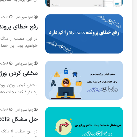
زهرا سرچاهی
-۰۵-۱۹
رفع خطای پرونده Style.css را کم دارد با انجام این مر
خواهیم بود. این خطا
زهرا سرچاهی
-۰۵-۱۹
مخفی کردن ورژ
مخفی کردن ورژن وردپ
راه نفوذ کند نجات دهد
زهرا سرچاهی
-۰۵-۱۹
حل مشکل Too Many Redirects در وردپرس بصورت مرحله به مرحله