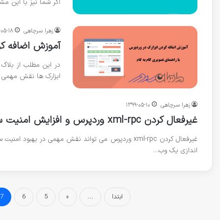
اگر شما نیز با این مش
زهرا سرچاهی
-۰۵-۱۸
آموزش اضافه کرد
در این مطلب از بلاگ 
ابزارک ها نقش مهمی د
زهرا سرچاهی
۱۳۹۹-۰۵-۱۰
غیرفعال کردن xml-rpc وردپرس و افزایش امنیت سایت ها
غیرفعال کردن xml-rpc وردپرس می تواند نقش مهمی در بهب
اندازی یک وب…
ابتدا
...
«
5
6
7