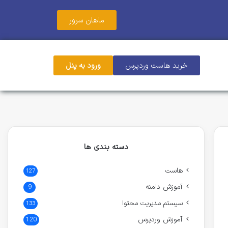
ماهان سرور
خرید هاست وردپرس
ورود به پنل
دسته بندی ها
هاست
127
آموزش دامنه
9
سیستم مدیریت محتوا
133
آموزش وردپرس
120