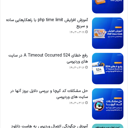
آموزش افزایش php time limit با راهکارهایی ساده
و سریع
۱۴۰۳-۰۳-۱۹
رفع خطای 524 A Timeout Occurred در سایت
های وردپرسی
۱۴۰۳-۰۳-۱۶
حل مشکلات کد کپچا و بررسی دلایل بروز آنها در
سایت های وردپرسی
۱۴۰۳-۰۳-۱۶
آموزش چگونگی اتصال وردپرس به هاست دانلود