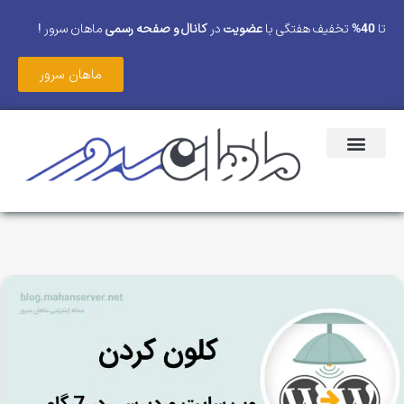
تا
40%
تخفیف هفتگی با
عضویت
در
کانال و صفحه رسمی
ماهان سرور !
ماهان سرور