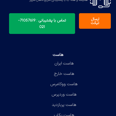
ارسال
تماس با پشتیبانی : 71057619-
تیکت
021
هاست
هاست ایران
هاست خارج
هاست ووکامرس
هاست وردپرس
هاست پربازدید
هاست بکاپ